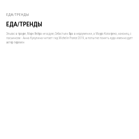
ЕДА/ТРЕНДЫ
ЕДА/ТРЕНДЫ
Эльзас в трауре, Марк Вейра не в духе, Себастьян Бра в недоумении, а Мауро Колагреко, наконец, с
пасьянсом - Анна Кукулина читает гид Michelin France 2019, в попытке понять куда именно дует
ветер перемен