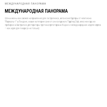
МЕЖДУНАРОДНАЯ ПАНОРАМА
МЕЖДУНАРОДНАЯ ПАНОРАМА
Шеньчжень как свежее направление для гастролюкса, веганские бургеры от чемпиона
"Формулы-1" в Лондоне, новая категория саке от сингапурского Tippling Club, мясо кенгуру из
пробирки в Австралии, рестораторы против агрегаторов в Индии и международная неделя хереса
– как идея для пиара (и не только)