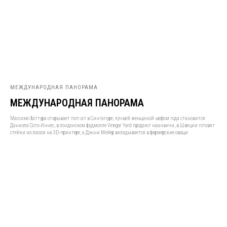
МЕЖДУНАРОДНАЯ ПАНОРАМА
МЕЖДУНАРОДНАЯ ПАНОРАМА
Массимо Боттура открывает поп-ап в Сингапуре, лучшей женщиной-шефом года становится
Даниэла Сото-Иннес, в лондонском фудмолле Vinegar Yard продают наанвичи, в Швеции готовят
стейки из лосося на 3D-принтере, а Дэнни Мейер вкладывается в фермерские овощи