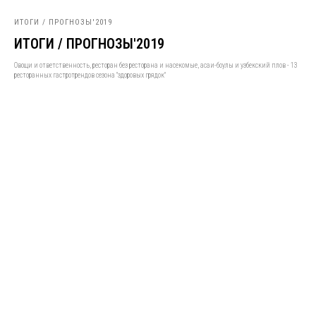
ИТОГИ / ПРОГНОЗЫ'2019
ИТОГИ / ПРОГНОЗЫ'2019
Овощи и ответственность, ресторан без ресторана и насекомые, асаи-боулы и узбекский плов - 13
ресторанных гастротрендов сезона "здоровых грядок"