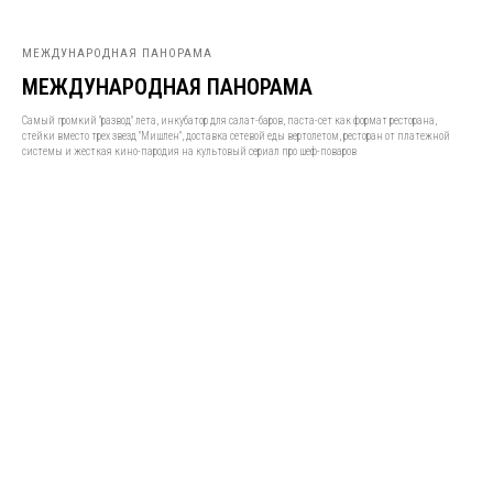
МЕЖДУНАРОДНАЯ ПАНОРАМА
МЕЖДУНАРОДНАЯ ПАНОРАМА
Самый громкий "развод" лета, инкубатор для салат-баров, паста-сет как формат ресторана,
стейки вместо трех звезд "Мишлен", доставка сетевой еды вертолетом, ресторан от платежной
системы и жесткая кино-пародия на культовый сериал про шеф-поваров