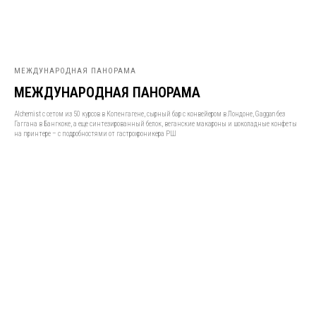
МЕЖДУНАРОДНАЯ ПАНОРАМА
МЕЖДУНАРОДНАЯ ПАНОРАМА
Alchemist с сетом из 50 курсов в Копенгагене, сырный бар с конвейером в Лондоне, Gaggan без
Гаггана в Бангкоке, а еще синтезированный белок, веганские макароны и шоколадные конфеты
на принтере – с подробностями от гастрохроникера РШ