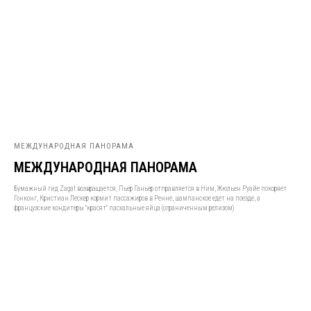
МЕЖДУНАРОДНАЯ ПАНОРАМА
МЕЖДУНАРОДНАЯ ПАНОРАМА
Бумажный гид Zagat возвращается, Пьер Ганьер отправляется в Ним, Жюльен Руайе покоряет
Гонконг, Кристиан Лескер кормит пассажиров в Ренне, шампанское едет на поезде, а
французские кондитеры "красят" пасхальные яйца (ограниченным релизом)