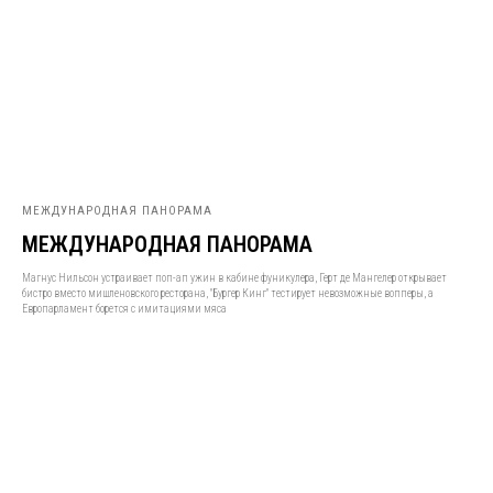
МЕЖДУНАРОДНАЯ ПАНОРАМА
МЕЖДУНАРОДНАЯ ПАНОРАМА
Магнус Нильсон устраивает поп-ап ужин в кабине фуникулера, Герт де Мангелер открывает
бистро вместо мишленовского ресторана, "Бургер Кинг" тестирует невозможные вопперы, а
Европарламент борется с имитациями мяса