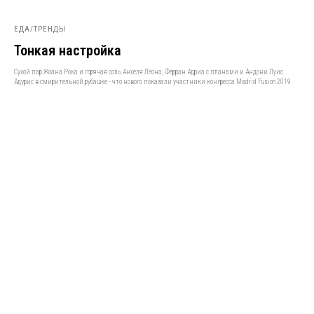
ЕДА/ТРЕНДЫ
Тонкая настройка
Сухой пар Жоана Рока и горячая соль Анхеля Леона, Ферран Адриа с планами и Андони Луис
Адурис в смирительной рубашке - что нового показали участники конгресса Madrid Fusion 2019