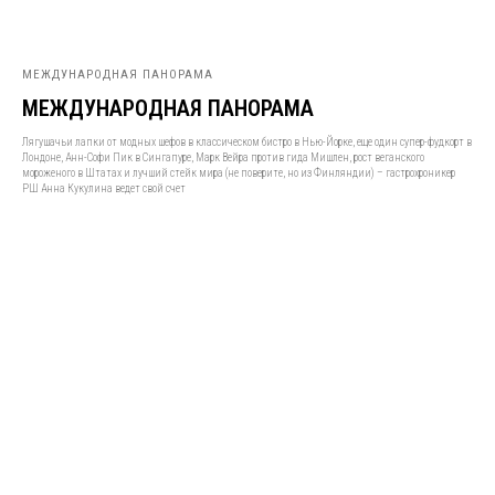
МЕЖДУНАРОДНАЯ ПАНОРАМА
МЕЖДУНАРОДНАЯ ПАНОРАМА
Лягушачьи лапки от модных шефов в классическом бистро в Нью-Йорке, еще один супер-фудкорт в
Лондоне, Анн-Софи Пик в Сингапуре, Марк Вейра против гида Мишлен, рост веганского
мороженого в Штатах и лучший стейк мира (не поверите, но из Финляндии) – гастрохроникер
РШ Анна Кукулина ведет свой счет