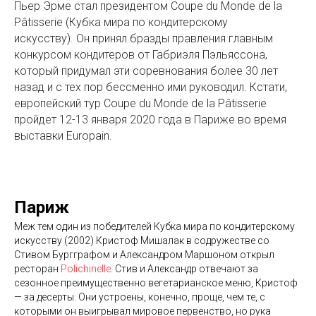
Пьер Эрме стал президентом Coupe du Monde de la
Pâtisserie (Кубка мира по кондитерскому
искусству). Он принял бразды правления главным
конкурсом кондитеров от Габриэля Пэльяссона,
который придумал эти соревнования более 30 лет
назад и с тех пор бессменно ими руководил. Кстати,
европейский тур Coupe du Monde de la Pâtisserie
пройдет 12-13 января 2020 года в Париже во время
выставки Europain.
Париж
Меж тем один из победителей Кубка мира по кондитерскому
искусству (2002) Кристоф Мишалак в содружестве со
Стивом Бургграфом и Александром Маршоном открыл
ресторан
Polichinelle
. Стив и Александр отвечают за
сезонное преимущественно вегетарианское меню, Кристоф
— за десерты. Они устроены, конечно, проще, чем те, с
которыми он выигрывал мировое первенство, но рука