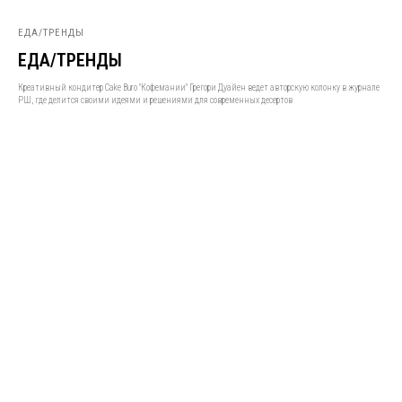
ЕДА/ТРЕНДЫ
ЕДА/ТРЕНДЫ
Креативный кондитер Cake Buro "Кофемании" Грегори Дуайен ведет авторскую колонку в журнале
РШ, где делится своими идеями и решениями для современных десертов