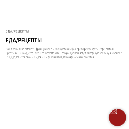
ЕДА/РЕЦЕПТЫ
ЕДА/РЕЦЕПТЫ
Как правильно смешать французское с нижегородским (на примере конкретных рецептов).
Креативный кондитер Cake Buro "Кофемании" Грегори Дуайен ведет авторскую колонку в журнале
РШ, где делится своими идеями и решениями для современных десертов