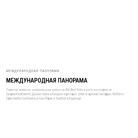
МЕЖДУНАРОДНАЯ ПАНОРАМА
МЕЖДУНАРОДНАЯ ПАНОРАМА
Повестка момента: национальные ключи на #50 Best Talks и анти-инстаграм на
EuropeanFoodSummit, Дэниел Хумм в Лондоне и ресторан Under в проливе Скагеррак, WeChat и
Experimental Gastronomy в Нью-Йорке и Foodfest в Кадзанде