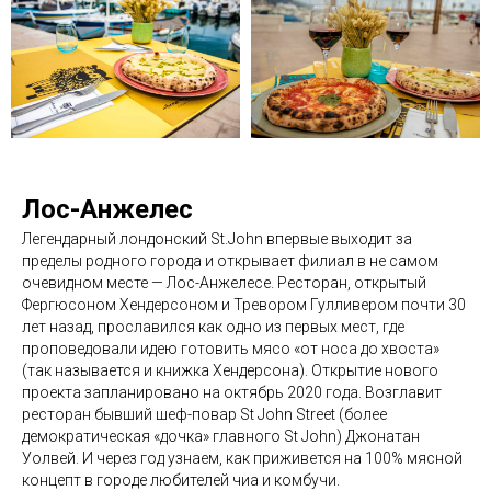
Лос
-
Анжелес
Легендарный лондонский St.John впервые выходит за
пределы родного города и открывает филиал в не самом
очевидном месте — Лос-Анжелесе. Ресторан, открытый
Фергюсоном Хендерсоном и Тревором Гулливером почти 30
лет назад, прославился как одно из первых мест, где
проповедовали идею готовить мясо «от носа до хвоста»
(так называется и книжка Хендерсона). Открытие нового
проекта запланировано на октябрь 2020 года. Возглавит
ресторан бывший шеф-повар St John Street (более
демократическая «дочка» главного St John) Джонатан
Уолвей. И через год узнаем, как приживется на 100% мясной
концепт в городе любителей чиа и комбучи.