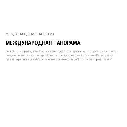
МЕЖДУНАРОДНАЯ ПАНОРАМА
МЕЖДУНАРОДНАЯ ПАНОРАМА
День Энтони Бурдена, новый ресторан Элен Дарроз, "французская кухня с русским акцентом" в
Лондоне, рейтинг лучших пиццерий Европы, все герои первого гида Мишлен-Калифорния и
лучший мерч сезона от Katz's Delicatessen к юбилею фильма "Когда Гарри встретил Салли"