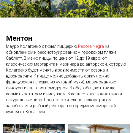
Ментон
Мауро Колагреко открыл пиццерию
Pecora Negra
на
обновленном и реконструированном городском пляже
Саблетт. В меню пиццы по цене от 12 до 19 евро, от
классических маргарита и маринара до авторской, которую
Колагреко будет менять в зависимости от сезона и
вдохновения. К пицце можно добавить сокку (южно-
французская лепешка из нутовой муки), маринованные
анчоусы и салат из помидоров. В обед обещают так же
кормить рататуем и нисуазом. В карте — крафтовое пиво и
натуральные вина. Предположительно, вскоре рядом
заработает и рыбный ресторан со средиземноморской
кухней от Колагреко.