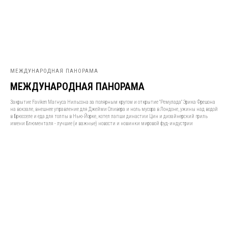
МЕЖДУНАРОДНАЯ ПАНОРАМА
МЕЖДУНАРОДНАЯ ПАНОРАМА
Закрытие Faviken Магнуса Нильсона за полярным кругом и открытие "Ремулада" Эрика Фрешона
на вокзале, внешнее управление для Джейми Оливера и ноль мусора в Лондоне, ужины над водой
в Брюсселе и еда для толпы в Нью-Йорке, котел лапши династии Цин и дизайнерский гриль
имени Блюменталя - лучшие (и важные) новости и новинки мировой фуд-индустрии