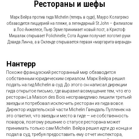
Рестораны и шефы
Марк Вейра против гида Michelin (теперь в суде), Мауро Колагреко
обзаводится пиццерией на пляже, а легендарный St.John – филиалом
в Лос-Анжелесе, Пьер Эрме принимает новый пост, а Кристоф
Мишалак открывает Polichinelle, Сота Ацуми получает логотип руки
Дэвида Линча, а в Окленде открывается первая «маргарита-веранда»
Нантерр
Похоже французский ресторанный мир обзаводится
собственным юридическим сериалом. Марк Вейра решил
подать на гид Michelin в суд. До этого он написал дирекции
гида открытое письмо, где выразил возмущение тем, что его
ресторан La Maison des Bois несправедливо лишили третьей
звезды и потребовал исключить ресторан из гида вовсе.
Директор издательской части Michelin Гвендаль Пулленек на
это ответил, что звезды и место в гиде — не собственность
поваров, поэтому решение о статусе ресторана может
принимать только сам Michelin. Вейра решил идти до конца и
подал в суд, требуя предоставить ему отчет инспектора,