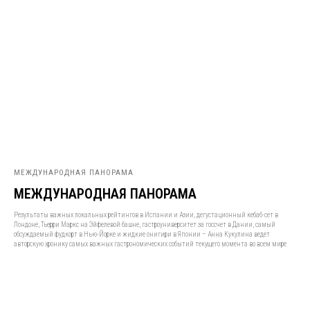
МЕЖДУНАРОДНАЯ ПАНОРАМА
МЕЖДУНАРОДНАЯ ПАНОРАМА
Результаты важных локальных рейтингов в Испании и Азии, дегустационный кебаб-сет в
Лондоне, Тьерри Маркс на Эйфелевой башне, гастроуниверситет за госсчет в Дании, самый
обсуждаемый фудкорт в Нью-Йорке и жидкие онигири в Японии – Анна Кукулина ведет
авторскую хронику самых важных гастрономических событий текущего момента во всем мире