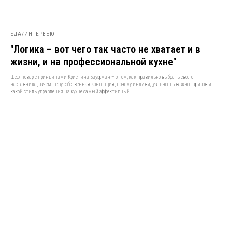
ЕДА/ИНТЕРВЬЮ
"Логика – вот чего так часто не хватает и в
жизни, и на профессиональной кухне"
Шеф-повар с принципами Кристина Бауэрман – о том, как правильно выбрать своего
наставника, зачем шефу собственная концепция, почему индивидуальность важнее призов и
какой стиль управления на кухне самый эффективный