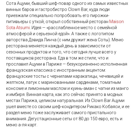
Сота Ацуми, бывший шеф-повар одного из самых известных
винных баров и гастробистро Clown Bar, куда люди
приезжали специально попробовать его пирожки-
питивьеры с уткой, открыл собственный ресторан
Maison
Sota Atsumi
. Идея — «расслабленное место с семейной
атмосферой и серьезной едой». А также с логотипом
авторства Дэвида Линча (с ним дружит жена Соты). Меню
ресторана меняется каждый день в зависимости от
сезонных продуктов и того, что сегодня лучше всего у
поставщиков ресторана. Еда в том же стиле, что и
прославил Ацуми в Париже — безукоризненно исполненная
французская классика с иностранным акцентом:
французские тосты с чернилами каракатицы, чечевицей и
желтком, латук с маринованными сардинами, томатным
консоме и лимонным маслом и куинь-аман с чатни из манго
и имбиря. Винная карта, как это сейчас принято в модных
местах Парижа, целиком натуральная. Из Clown Bar Ацуми
ушел вместе со своим шеф-кондитером Рикако Кобаяси, и ее
раздел меню тоже заслуживает самого пристального
внимания. Дегустационные сеты от 80 до 150 евро, есть и
меню а-ля карт.