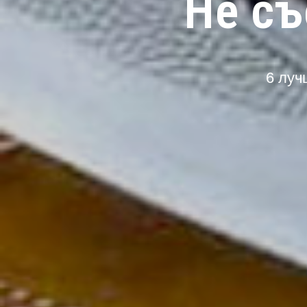
Не съ
6 луч