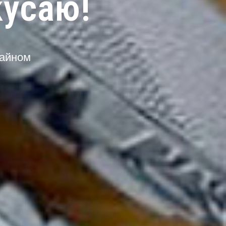
кусаю!
зайном